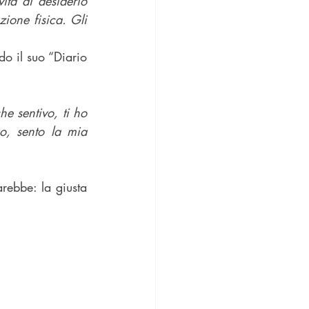
ta di desiderio 
ione fisica. Gli 
do il suo “Diario 
e sentivo, ti ho 
o, sento la mia 
rebbe: la giusta 