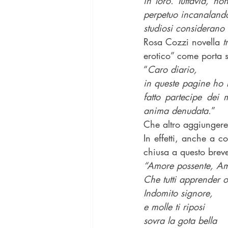
in loro. Tuttavia, n
perpetuo incanalando 
studiosi considerano
Rosa Cozzi novella 
t
erotico” come porta s
“
Caro diario,
in queste pagine ho r
fatto partecipe dei 
anima denudata.
”
Che altro aggiunger
In effetti, anche a c
chiusa a questo bre
“Amore possente, A
Che tutti apprender o
Indomito signore,
e molle ti riposi
sovra la gota bella