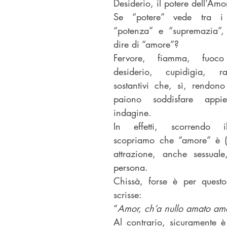
Desiderio, il potere dell’Amo
Se “potere” vede tra i 
“potenza” e “supremazia”,
dire di “amore”?
Fervore, fiamma, fuoc
desiderio, cupidigia, r
sostantivi che, sì, rendon
paiono soddisfare appie
indagine.
In effetti, scorrendo il
scopriamo che “amore” è (tra
attrazione, anche sessuale,
persona.
Chissà, forse è per quest
scrisse:
“
Amor, ch’a nullo amato am
Al contrario, sicuramente è