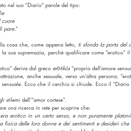
to nel suo “Diario” parole del tipo:
ie
l cuore
li pare
.”
lla cosa che, come appena letto, 
ti sfonda la porta del 
 la sua supremazia, perché qualificare come “erotico” il
tico” deriva dal greco 
erōtikós
 “proprio dell’amore sensua
ttrazione, anche sessuale, verso un’altra persona; “eroti
 sensuale. Ecco che il cerchio si chiude. Ecco il “Diario 
i stilemi dell’”amor cortese”.
fare una ricerca in rete per scoprire che:
e era erotico in un certo senso, e non puramente platonic
a fisica delle loro donne e dei sentimenti e desideri che 