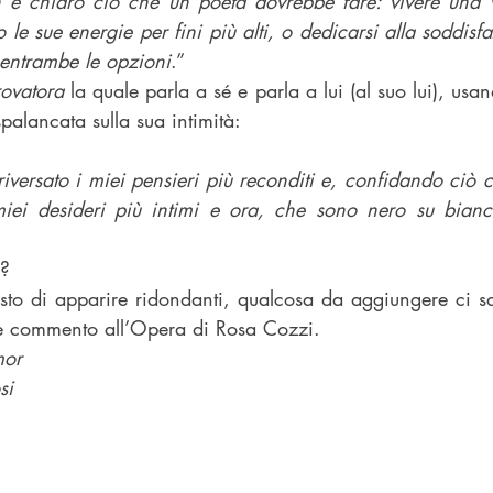
on è chiaro ciò che un poeta dovrebbe fare: vivere una vi
le sue energie per fini più alti, o dedicarsi alla soddisfaz
 entrambe le opzioni
.”
rovatora
 la quale parla a sé e parla a lui (al suo lui), usan
palancata sulla sua intimità:
iversato i miei pensieri più reconditi e, confidando ciò ch
miei desideri più intimi e ora, che sono nero su bianc
e?
osto di apparire ridondanti, qualcosa da aggiungere ci sa
ve commento all’Opera di Rosa Cozzi.
mor
si