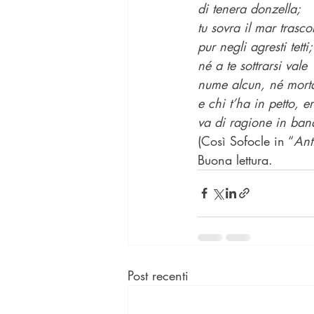
di tenera donzella;
tu sovra il mar trascor
pur negli agresti tetti;
né a te sottrarsi vale
nume alcun, né morta
e chi t’ha in petto, e
va di ragione in ban
(Così Sofocle in “
Ant
Buona lettura.
Post recenti