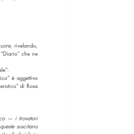
cuore
, rivelando, 
 “Diario” che ne 
le”.
co” è aggettivo 
erotico” di Rosa 
o — i trovatori 
queste suscitano 