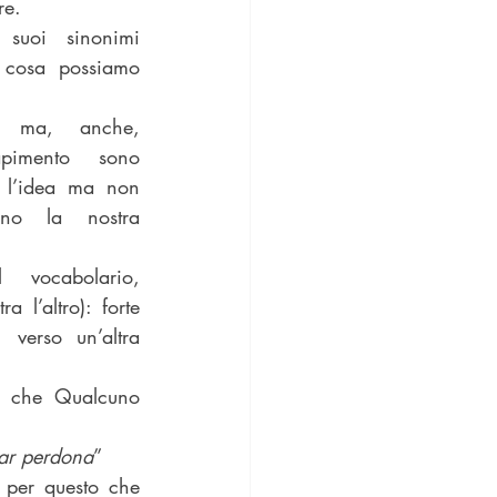
re.
suoi sinonimi 
 cosa possiamo 
o ma, anche, 
apimento sono 
o l’idea ma non 
no la nostra 
 vocabolario, 
 l’altro): forte 
 verso un’altra 
o che Qualcuno 
ar perdona
”
 per questo che 