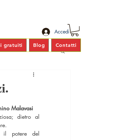
Accedi
 gratuiti
Blog
Contatti
i.
mino Malavasi
iosa; dietro al 
re.
 il potere del 