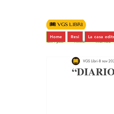
Home
Resi
La casa edit
Tutti i post
Thriller
Interviste
VGS Libri
8 nov 20
“DIARIO 