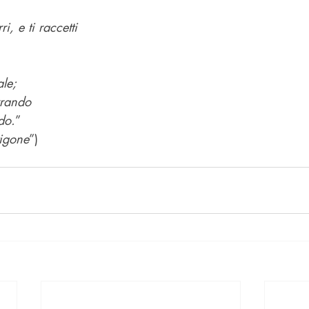
ri, e ti raccetti
le;
rrando
do.
”
igone
”)