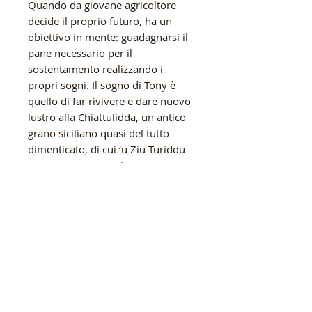
Quando da giovane agricoltore
decide il proprio futuro, ha un
obiettivo in mente:
guadagnarsi il
pane necessario per il
sostentamento realizzando i
propri sogni. Il sogno di Tony è
quello di far rivivere e dare nuovo
lustro alla
Chiattulidda, un antico
grano siciliano quasi del tutto
dimenticato, di cui ‘u Ziu Turiddu
conservava memoria e ancora
qualche pugnetto di semi.
Superando le diffidenze di chi
voleva convincerlo a pensare di
essere sul binario sbagliato, grazie
alla cocciutaggine figlia del suo
forte legame con la terra, Tony
oggi è riuscito a portare sulle
nostre tavole un grano che non è
più solo un alimento
ma anche un