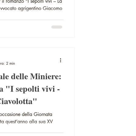
il romanzo “I sepolti vivi – La
l’avvocato agrigentino Giacomo
ura: 2 min
le delle Miniere:
 "I sepolti vivi -
Ciavolotta"
ccasione della Giornata
ta quest’anno alla sua XV