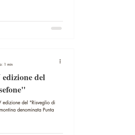
a: 1 min
rsefone"
V edizione del "Risveglio di
almontina denominata Punta