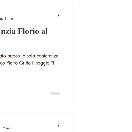
ra: 1 min
nzia Florio al
tato presso la sala conferenze
 Pietro Griffo il saggio "I
a: 2 min