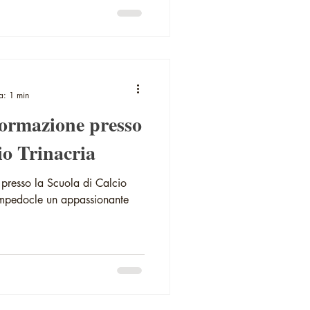
a: 1 min
formazione presso
io Trinacria
presso la Scuola di Calcio
 Empedocle un appassionante