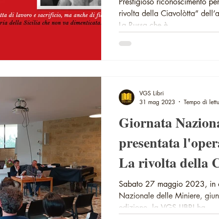
Prestigioso riconoscimento per 
rivolta della Ciavolòtta” del
La Russa che è...
VGS Libri
31 mag 2023
Tempo di lett
Giornata Naziona
presentata l'opera
La rivolta della 
Sabato 27 maggio 2023, in o
Nazionale delle Miniere, giun
edizione, la VGS LIBRI ha...