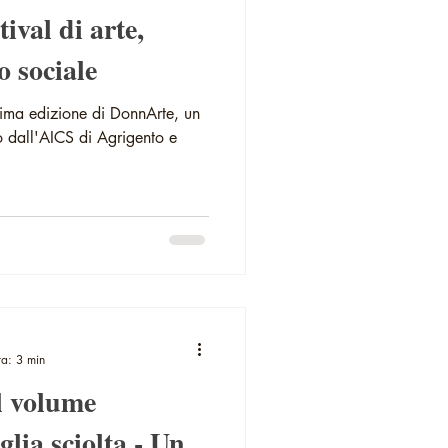
ival di arte,
o sociale
sima edizione di DonnArte, un
o dall'AICS di Agrigento e
ra: 3 min
l volume
a sciolta - Un