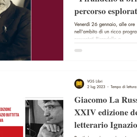
percorso esplorat
Antonio Alessio"
Venerdì 26 gennaio, alle ore
nell’ambito di un ricco progr
presentati Pirandello a...
VGS Libri
2 lug 2023
Tempo di lettura
Giacomo La Russa
XXIV edizione d
letterario Ignazio