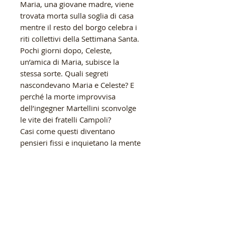
Maria, una giovane madre, viene
trovata morta sulla soglia di casa
mentre il resto del borgo celebra i
riti collettivi della Settimana Santa.
Pochi giorni dopo, Celeste,
un’amica di Maria, subisce la
stessa sorte. Quali segreti
nascondevano Maria e Celeste? E
perché la morte improvvisa
dell’ingegner Martellini sconvolge
le vite dei fratelli Campoli?
Casi come questi diventano
pensieri fissi e inquietano la mente
di persone semplici come Antonio
Benciveglia, poliziotto per
vocazione, uomo mite votato
unicamente alla famiglia e al suo
venerato capo, il vicequestore
Maria Laura Serralta. Insieme
proveranno a dare voce e riscatto