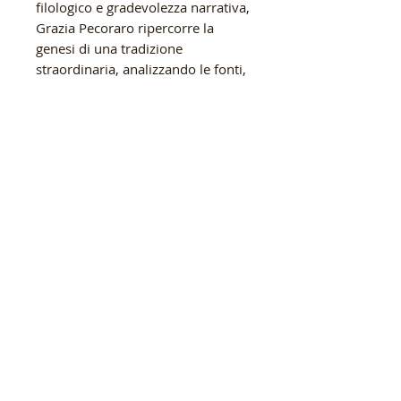
filologico e gradevolezza narrativa,
Grazia Pecoraro ripercorre la
genesi di una tradizione
straordinaria, analizzando le fonti,
sia patristiche che apocrife,
distinguendo la storia dalla
leggenda e svelando le tante
vicende avventurose attraverso le
quali è passata la più importante
delle reliquie del mondo
occidentale. In questo affascinante
viaggio alle origini del
cristianesimo imperiale, fede e
politica si intrecciano
indissolubilmente, trasformando il
sacro in strumento di potere,
devozione e spregiudicato
commercio.
Il volume è impreziosito da un
saggio di Carlo Animato incentrato