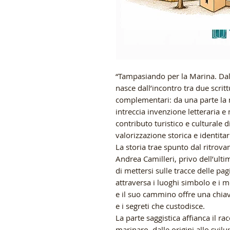
“Tampasiando per la Marina. Dal 
nasce dall’incontro tra due scrit
complementari: da una parte la 
intreccia invenzione letteraria e 
contributo turistico e culturale 
valorizzazione storica e identitari
La storia trae spunto dal ritrov
Andrea Camilleri, privo dell’ulti
di mettersi sulle tracce delle pa
attraversa i luoghi simbolo e i
e il suo cammino offre una chiav
e i segreti che custodisce.
La parte saggistica affianca il ra
marinaro, dalle origini allo svilup