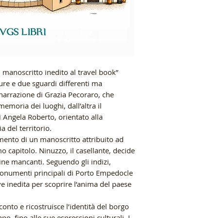
manoscritto inedito al travel book”
ture e due sguardi differenti ma
narrazione di Grazia Pecoraro, che
memoria dei luoghi, dall’altra il
di Angela Roberto, orientato alla
a del territorio.
amento di un manoscritto attribuito ad
mo capitolo. Ninuzzo, il casellante, decide
gine mancanti. Seguendo gli indizi,
 monumenti principali di Porto Empedocle
e inedita per scoprire l’anima del paese
cconto e ricostruisce l’identità del borgo
po, fino alle sue espressioni culturali. I