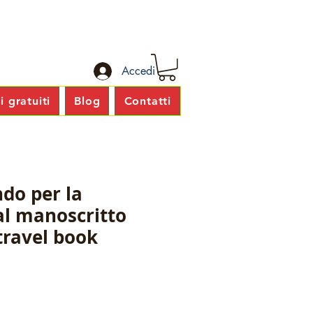
Accedi
 gratuiti
Blog
Contatti
do per la
al manoscritto
 travel book
zzo