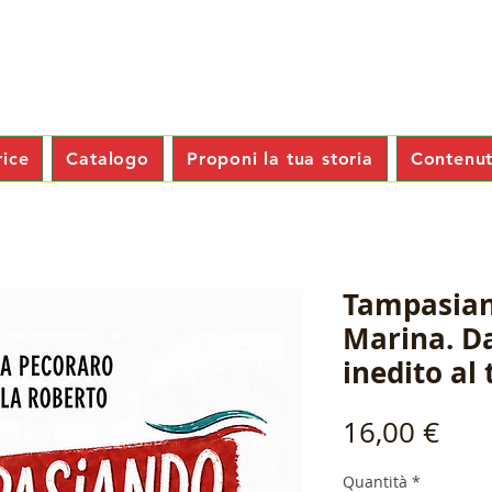
rice
Catalogo
Proponi la tua storia
Contenuti
Tampasian
Marina. D
inedito al
Pre
16,00 €
Quantità
*