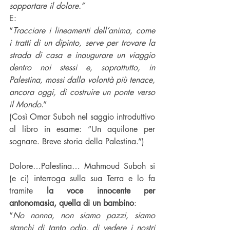
sopportare il dolore.”
E:
“
Tracciare i lineamenti dell’anima, come 
i tratti di un dipinto, serve per trovare la 
strada di casa e inaugurare un viaggio 
dentro noi stessi e, soprattutto, in 
Palestina, mossi dalla volontà più tenace, 
ancora oggi, di costruire un ponte verso 
il Mondo
.”
(Così Omar Suboh nel saggio introduttivo 
al libro in esame: “Un aquilone per 
sognare. Breve storia della Palestina.”)
Dolore…Palestina… Mahmoud Suboh si 
(e ci) interroga sulla sua Terra e lo fa 
tramite 
la voce innocente per 
antonomasia, quella di un bambino
:
“
No nonna, non siamo pazzi, siamo 
stanchi di tanto odio, di vedere i nostri 